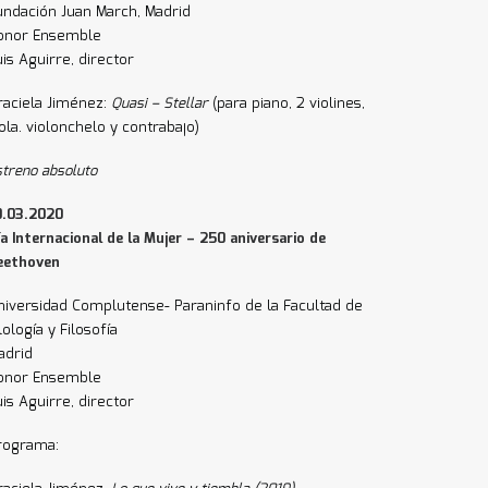
undación Juan March, Madrid
onor Ensemble
uis Aguirre, director
raciela Jiménez:
Quasi – Stellar
(para piano, 2 violines,
iola. violonchelo y contrabajo)
streno absoluto
0.03.2020
ía Internacional de la Mujer – 250 aniversario de
eethoven
niversidad Complutense- Paraninfo de la Facultad de
lología y Filosofía
adrid
onor Ensemble
uis Aguirre, director
rograma: