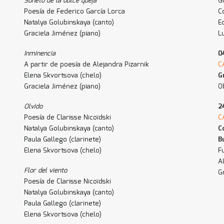
Soneto de la dulce queja
G
Poesía de Federico García Lorca
C
Natalya Golubinskaya (canto)
E
Graciela Jiménez (piano)
L
Inminencia
0
A partir de poesía de Alejandra Pizarnik
C
Elena Skvortsova (chelo)
G
Graciela Jiménez (piano)
O
Olvido
2
Poesía de Clarisse Nicoïdski
C
Natalya Golubinskaya (canto)
C
Paula Gallego (clarinete)
B
Elena Skvortsova (chelo)
F
A
Flor del viento
G
Poesía de Clarisse Nicoïdski
Natalya Golubinskaya (canto)
Paula Gallego (clarinete)
Elena Skvortsova (chelo)