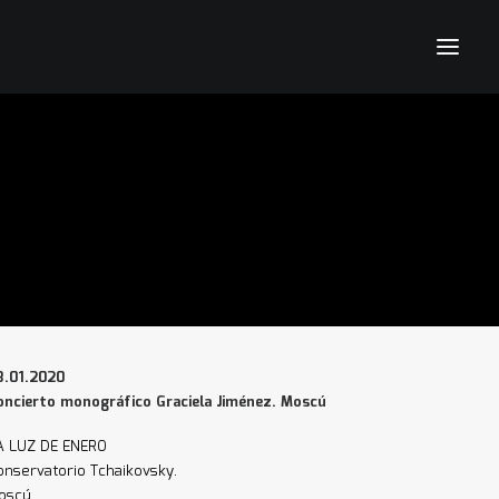
3.01.2020
oncierto monográfico Graciela Jiménez. Moscú
A LUZ DE ENERO
onservatorio Tchaikovsky.
oscú