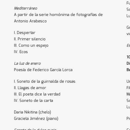
F
Mediterráneo
S
A partir de la serie homónima de fotografías de
L
Antonio Arabesco
G
I. Despertar
v
II. Primer silencio
III. Como un espejo
E
IV. Ecos
1
La luz de enero
D
Poesía de Federico García Lorca
B
I. Soneto de la guirnalda de rosas
U
II. Llagas de amor
Fi
III. El poeta dice la verdad
M
IV. Soneto de la carta
S
L
Daria Nikitina (chelo)
Graciela Jiménez (piano)
P