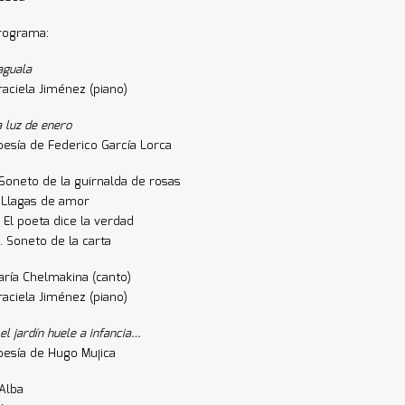
rograma:
aguala
raciela Jiménez (piano)
a luz de enero
oesía de Federico García Lorca
. Soneto de la guirnalda de rosas
I. Llagas de amor
I. El poeta dice la verdad
V. Soneto de la carta
aría Chelmakina (canto)
raciela Jiménez (piano)
el jardín huele a infancia…
oesía de Hugo Mujica
 Alba