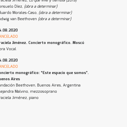
raciela Jiménez,
Lo que vive y tiembla (2019)
onsuelo Díez,
(obra a determinar)
duardo Morales-Caso,
(obra a determinar)
udwig van Beethoven
(obra a determinar)
4.08.2020
ANCELADO
raciela Jiménez. Concierto monográfico. Moscú
bra Vocal
4.08.2020
ANCELADO
oncierto monográfico: “Este espacio que somos”.
uenos Aires
undación Beethoven, Buenos Aires, Argentina
lejandra Malvino, mezzosoprano
raciela Jiménez, piano