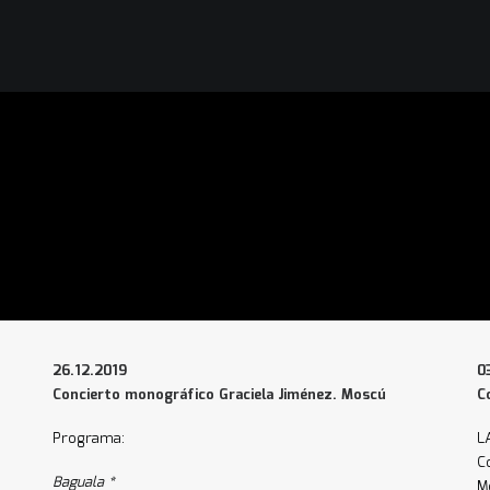
26.12.2019
0
Concierto monográfico Graciela Jiménez. Moscú
C
Programa:
L
C
Baguala *
M