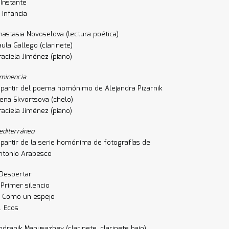
. Instante
I. Infancia
nastasia Novoselova (lectura poética)
aula Gallego (clarinete)
raciela Jiménez (piano)
nminencia
 partir del poema homónimo de Alejandra Pizarnik
lena Skvortsova (chelo)
raciela Jiménez (piano)
editerráneo
 partir de la serie homónima de fotografías de
ntonio Arabesco
. Despertar
. Primer silencio
II. Como un espejo
. Ecos
ndranik Manusazhev (clarinete, clarinete bajo)