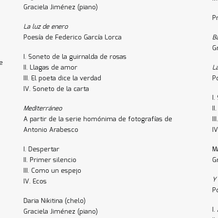
Graciela Jiménez (piano)
P
La luz de enero
Poesía de Federico García Lorca
B
G
I. Soneto de la guirnalda de rosas
e
II. Llagas de amor
L
III. El poeta dice la verdad
P
IV. Soneto de la carta
I
Mediterráneo
I
A partir de la serie homónima de fotografías de
II
Antonio Arabesco
I
I. Despertar
M
II. Primer silencio
G
III. Como un espejo
Y 
IV. Ecos
P
Daria Nikitina (chelo)
I.
Graciela Jiménez (piano)