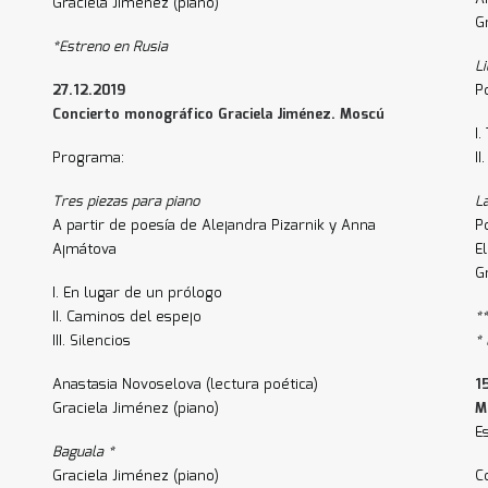
Graciela Jiménez (piano)
G
*Estreno en Rusia
L
27.12.2019
P
Concierto monográfico Graciela Jiménez. Moscú
I.
Programa:
II
Tres piezas para piano
La
A partir de poesía de Alejandra Pizarnik y Anna
P
Ajmátova
E
G
I. En lugar de un prólogo
II. Caminos del espejo
*
III. Silencios
*
Anastasia Novoselova (lectura poética)
1
Graciela Jiménez (piano)
M
E
Baguala *
Graciela Jiménez (piano)
C