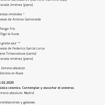
raciela Jiménez (piano)
ienzos inmóviles *
oesía de Antonio Gamoneda
 Tengo frío
. Oigo la lluvia
 grieta azul **
oesía de Federico García Lorca
lena Tchesnokova (canto)
raciela Jiménez (piano)
* Estreno absoluto
 Estreno en Rusia
5.02.2020
úsica cósmica. Contemplar y escuchar el universo.
streno absoluto. Madrid
onstelaciones y galaxias.