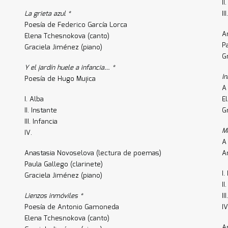
II
La grieta azul *
II
Poesía de Federico García Lorca
A
Elena Tchesnokova (canto)
P
Graciela Jiménez (piano)
G
Y el jardín huele a infancia… *
I
Poesía de Hugo Mujica
A
I. Alba
E
II. Instante
G
III. Infancia
M
IV.
A
Anastasia Novoselova (lectura de poemas)
A
Paula Gallego (clarinete)
I
Graciela Jiménez (piano)
II
Lienzos inmóviles *
I
Poesía de Antonio Gamoneda
IV
Elena Tchesnokova (canto)
A