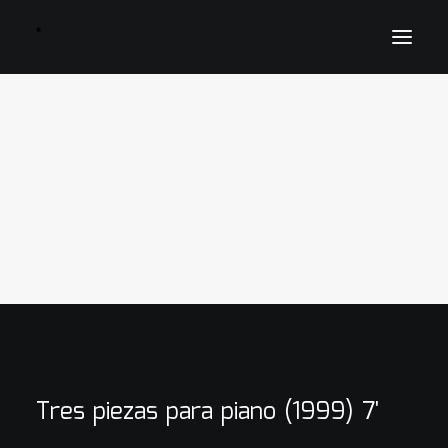
inicio
Agenda
Biografía
Catalogo de obras
Fotografía
Prensa
Galería
Proyectos
Discografía
Ediciones musicales
Contacto
Tres piezas para piano (1999) 7'