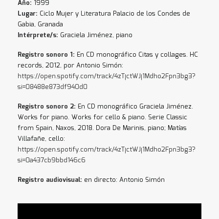
Año:
1999
Lugar:
Ciclo Mujer y Literatura Palacio de los Condes de
Gabia, Granada
Intérprete/s:
Graciela Jiménez, piano
Registro sonoro 1:
En CD monográfico Citas y collages. HC
records, 2012, por Antonio Simón:
https://open.spotify.com/track/4zTjctWJj1Mdho2Fpn3bg3?
si=08488e873df940d0
Registro sonoro 2:
En CD monográfico Graciela Jiménez.
Works for piano. Works for cello & piano. Serie Classic
from Spain, Naxos, 2018. Dora De Marinis, piano; Matías
Villafañe, cello:
https://open.spotify.com/track/4zTjctWJj1Mdho2Fpn3bg3?
si=0a437cb9bbd146c6
Registro audiovisual:
en directo: Antonio Simón