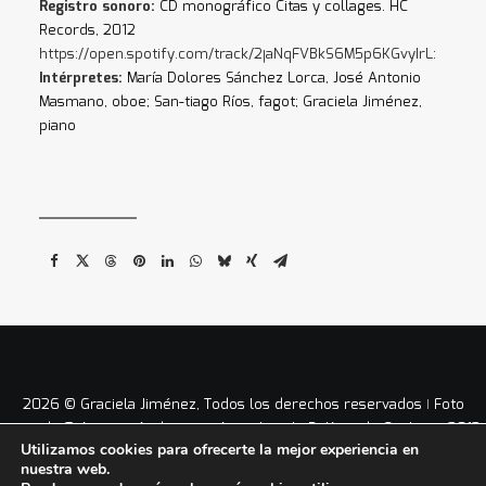
Registro sonoro:
CD monográfico Citas y collages. HC
Records, 2012
https://open.spotify.com/track/2jaNqFVBkS6M5p6KGvyIrL:
Intérpretes:
María Dolores Sánchez Lorca, José Antonio
Masmano, oboe; San-tiago Ríos, fagot; Graciela Jiménez,
piano
2026 © Graciela Jiménez, Todos los derechos reservados ǀ Foto
portada © Antonio Arabesco ǀ
Aviso Legal
ǀ
Política de Cookies
ǀ 2012
Utilizamos cookies para ofrecerte la mejor experiencia en
– 2026 ǀ
nuestra web.