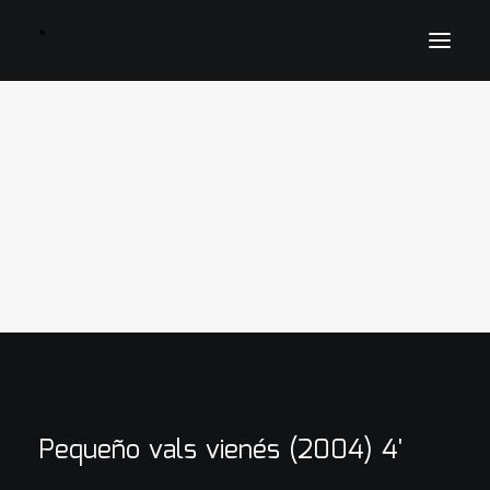
inicio
Agenda
Biografía
Catalogo de obras
Fotografía
Prensa
Galería
Proyectos
Discografía
Ediciones musicales
Contacto
Pequeño vals vienés (2004) 4'