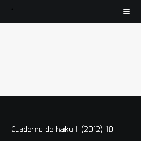
inicio
Agenda
Biografía
Catalogo de obras
Fotografía
Prensa
Galería
Proyectos
Discografía
Ediciones musicales
Contacto
Cuaderno de haiku II (2012) 10'