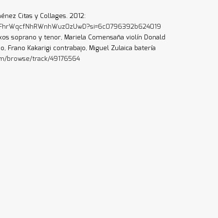
énez Citas y Collages. 2012:
ck/1FhrWqcfNhRWnhWuz0zUwD?si=6c0796392b624019
axos soprano y tenor, Mariela Comensaña violín Donald
o, Frano Kakarigi contrabajo, Miguel Zulaica batería
com/browse/track/49176564