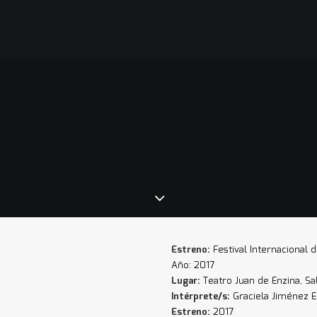
Estreno:
Festival Internacional 
Año: 2017
Lugar:
Teatro Juan de Enzina, S
Intérprete/s:
Graciela Jiménez 
Estreno:
2017