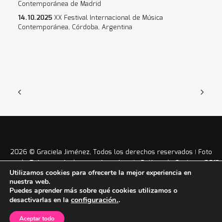
Contemporánea de Madrid
14.10.2025
XX Festival Internacional de Música
Contemporánea, Córdoba, Argentina
2026 © Graciela Jiménez, Todos los derechos reservados ǀ Foto
portada © Antonio Arabesco ǀ
Aviso Legal
ǀ
Política de Cookies
ǀ 2012
Utilizamos cookies para ofrecerte la mejor experiencia en
– 2026 ǀ
nuestra web.
Puedes aprender más sobre qué cookies utilizamos o
configuración.
.
desactivarlas en la
Aceptar todo